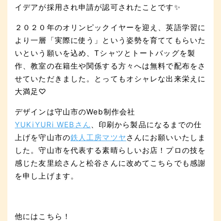
イデアが採用され申請が認可されたことです✨
２０２０年のオリンピックイヤーを迎え、英語学習に
より一層「実際に使う」という姿勢を育ててもらいた
いという願いを込め、Tシャツとトートバッグを製
作、教室の在籍生や関係する方々へは無料で配布をさ
せていただきました。とってもオシャレな出来栄えに
大満足♡
デザインは守山市のWeb制作会社
YUKiYURi WEBさん
、印刷から製品になるまでの仕
上げを守山市の
鉄人工房マツヤ
さんにお願いいたしま
した。守山市を代表する素晴らしいお店！プロの技を
感じた友里絵さんと松谷さんに改めてこちらでも感謝
を申し上げます。
他にはこちら！