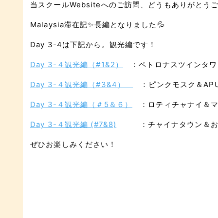
当スクールWebsiteへのご訪問、どうもありがとう
Malaysia滞在記✨長編となりました💦
Day 3-4は下記から。観光編です！
Day 3-４観光編（#1&2）
：ペトロナスツインタワ
Day 3-４観光編（#3&4）
：ピンクモスク＆AP
Day 3-４観光編（＃5＆６）
：ロティチャナイ＆マ
Day 3-４観光編 (#7&8)
：チャイナタウン＆お友
ぜひお楽しみください！