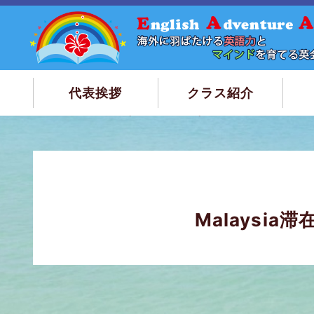
代表挨拶
クラス紹介
トップページ
Malaysia滞在記、Day-3-4（観光編）のリン
Malaysi