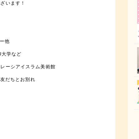
ございます！
ー他
U大学など
レーシアイスラム美術館
だちとお別れ