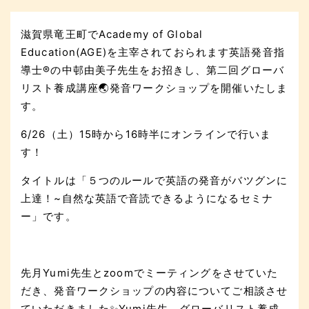
滋賀県竜王町でAcademy of Global
Education(AGE)を主宰されておられます英語発音指
導士®️の中邨由美子先生をお招きし、第二回グローバ
リスト養成講座🌏発音ワークショップを開催いたしま
す。
6/26（土）15時から16時半にオンラインで行いま
す！
タイトルは「５つのルールで英語の発音がバツグンに
上達！~自然な英語で音読できるようになるセミナ
ー」です。
先月Yumi先生とzoomでミーティングをさせていた
だき、発音ワークショップの内容についてご相談させ
ていただきました✨Yumi先生、グローバリスト養成