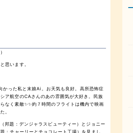
笑）
いと思います。
に向かった私と末娘Ai。お天気も良好。高所恐怖症
シア航空のCAさんのあの雰囲気が大好き。民族
らなく素敵✨✨約７時間のフライトは機内で映画
した。
ity” （邦題：デンジャラスビューティー）とジョニー
actory （邦題：チャーリーとチョコレート工場）を見まし