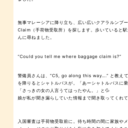
無事マレーシアに降り立ち、広い広いクアラルンプール国
Claim（手荷物受取所）を探します。歩いていると
んに尋ねました。
“Could you tell me where baggage claim is?”
警備員さんは、”C5, go along this way…
を降りるとシャトルバスが。「あーシャトルバスに
「さっきの女の人言うてはったやん。」と💦
娘が私が聞き漏らしていた情報まで聞き取ってくれ
入国審査は手荷物受取前に。待ち時間の間に家族や